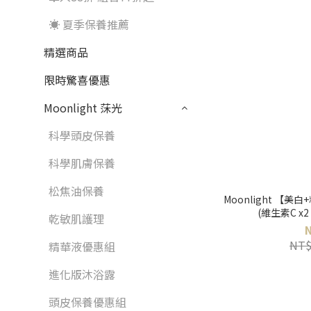
☀️ 夏季保養推薦
精選商品
限時驚喜優惠
Moonlight 莯光
科學頭皮保養
科學肌膚保養
松焦油保養
Moonlight 【
(維生素C x2
乾敏肌護理
NT$
精華液優惠組
進化版沐浴露
頭皮保養優惠組