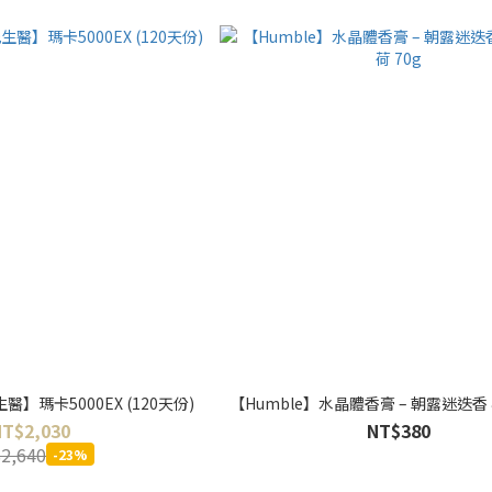
生醫】瑪卡5000EX (120天份)
【Humble】水晶體香膏 – 朝露迷迭香 &
NT$2,030
NT$380
2,640
-23%