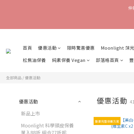
仲
首頁
優惠活動
限時驚喜優惠
Moonlight 莯
松焦油保養
純素保養 Vegan
部落格首頁
豐
全部商品
/
優惠活動
優惠活動
優惠活動
4
新品上市
艷夏完整保養方案
Moonlight 科學頭皮保養
單入88折 組合77折起