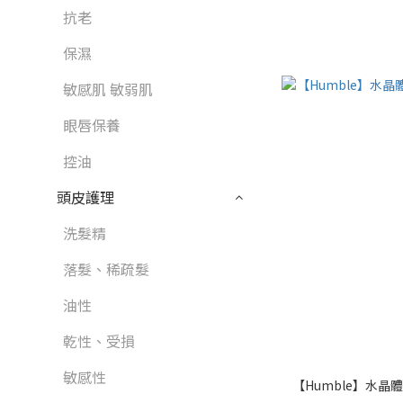
抗老
保濕
敏感肌 敏弱肌
眼唇保養
控油
頭皮護理
洗髮精
落髮、稀疏髮
油性
乾性、受損
敏感性
【Humble】水晶體