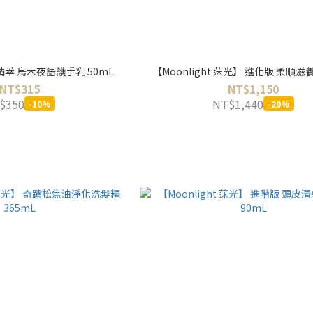
月夜精萃 烏木夜語護手乳 50mL
【Moonlight 莯光】 進化版 柔順
NT$315
NT$1,150
$350
NT$1,440
-10%
-20%