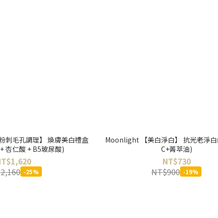
美白+粉刺毛孔調理】 煥膚美白禮盒
Moonlight 【美白淨白】 抗光老淨白
 + 杏仁酸 + B5玻尿酸)
C+菁萃油)
NT$1,620
NT$730
2,160
NT$900
-25%
-19%