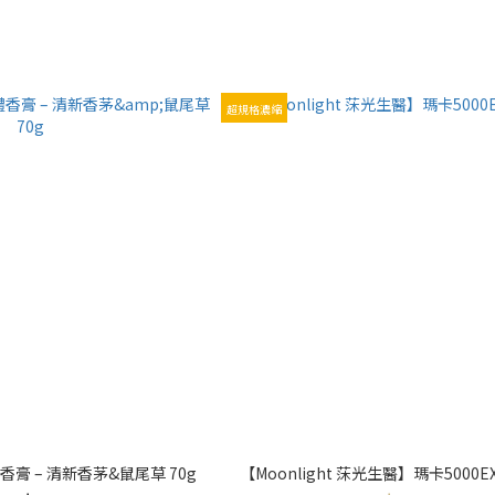
超規格濃縮
香膏 – 清新香茅&鼠尾草 70g
【Moonlight 莯光生醫】瑪卡5000EX