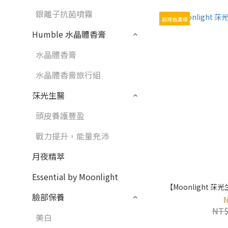
銀離子抗菌噴霧
超規格濃縮
Humble 水晶體香膏
水晶體香膏
水晶體香膏旅行組
莯光生醫
頭皮養護豐盈
戰力提升，能量充沛
月夜精萃
Essential by Moonlight
【Moonlight 莯光
臉部保養
NT$
美白