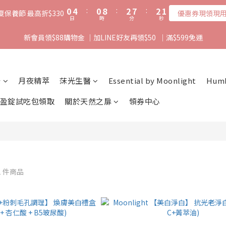
1
5
1
9
3
8
3
1
0
4
:
0
8
:
2
7
:
2
0
夏保養節 最高折$330
優惠券現領現
日
時
分
秒
3
7
1
6
1
2
6
0
5
0
新會員領$88購物金 ｜加LINE好友再領$50  ｜滿$599免運
1
5
4
0
4
3
3
2
2
1
光
月夜精萃
莯光生醫
Essential by Moonlight
Hum
1
0
0
盈錠試吃包領取
關於天然之扉
領券中心
1 件商品