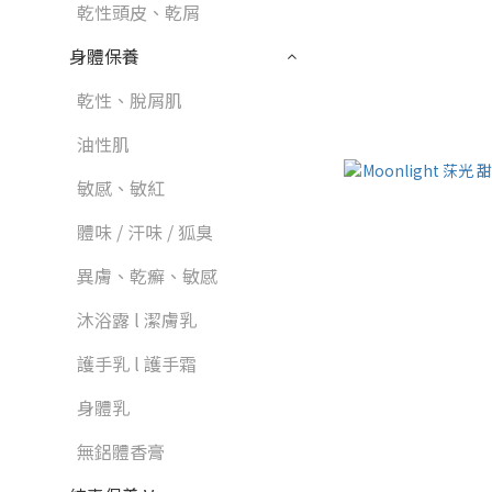
乾性頭皮、乾屑
身體保養
乾性、脫屑肌
油性肌
敏感、敏紅
體味 / 汗味 / 狐臭
異膚、乾癬、敏感
沐浴露 l 潔膚乳
護手乳 l 護手霜
身體乳
無鋁體香膏