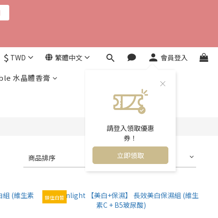
用
$
TWD
繁體中文
會員登入
ble 水晶體香膏
請登入領取優惠
券！
立即領取
商品排序
每頁顯示 24 個
鎖住白皙