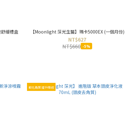
滋養舒緩禮盒
【Moonlight 莯光生醫】瑪卡5000EX (一個月份)
NT$627
NT$660
-5%
軟化角質 提升吸收