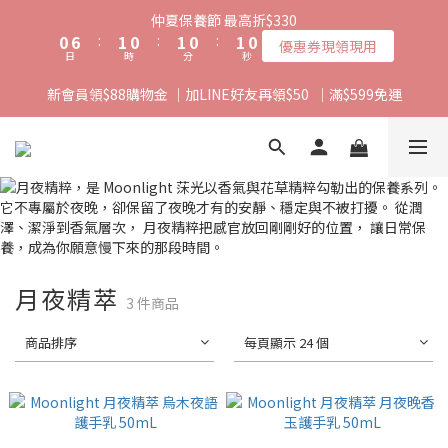
1
7
2
1
2
1
2
1
仲夏保養節 最高折$330
0
6
:
1
0
:
1
0
:
1
0
優惠券現領現用
日
時
分
秒
5
0
0
0
4
新會員領$88購物金 ｜加LINE好友再領$50  ｜滿$599免運
3
2
1
0
月夜精萃
3 件商品
商品排序
每頁顯示 24 個