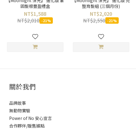
【Moonlight 莯光】 進化版 鞏
【Moonlight 莯光】 進化版 完
固髮根豐盈禮盒
整育髮組 (三個月份)
NT$1,588
NT$2,020
NT$2,010
NT$2,550
-21%
-21%
關於我們
品牌故事
無動物實驗
Power of No 安心宣言
合作夥伴/販售據點