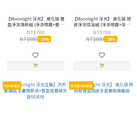
【Moonlight 莯光】 進化版 豐
【Moonlight 莯光】 進化版 頭
盈淨涼清新組 (淨涼噴霧+豐盈
皮淨涼控油組 (淨涼噴霧+茶樹
洗髮)
洗髮)
NT$708
NT$708
NT$880
NT$880
-20%
-20%
內外養護組
超完整頭皮護理