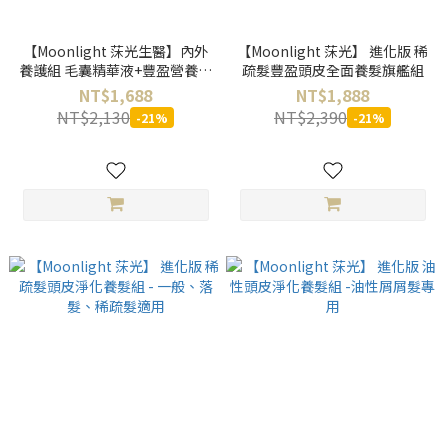
【Moonlight 莯光生醫】內外
【Moonlight 莯光】 進化版 稀
養護組 毛囊精華液+豐盈營養補
疏髮豐盈頭皮全面養髮旗艦組
充錠60天份
NT$1,688
NT$1,888
NT$2,130
NT$2,390
-21%
-21%