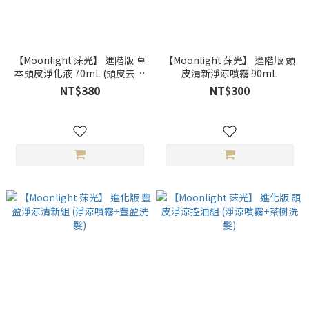
【Moonlight 莯光】 進階版 草
【Moonlight 莯光】 進階版 頭
本頭皮淨化液 70mL (頭皮去角
皮清新淨涼噴霧 90mL
質)
NT$380
NT$300