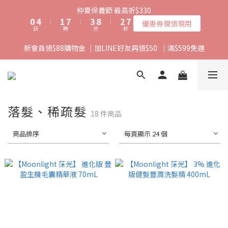
1
5
2
8
4
9
3
7
仲夏保養節 最高折$330
0
4
:
1
7
:
3
8
:
2
6
優惠券現領現用
日
時
分
秒
3
0
6
2
7
1
5
2
5
1
6
0
4
新會員領$88購物金 ｜加LINE好友再領$50  ｜滿$599免運
1
4
0
5
3
0
3
4
2
2
3
1
1
2
0
0
1
落髮、稀疏髮
0
18 件商品
商品排序
每頁顯示 24 個