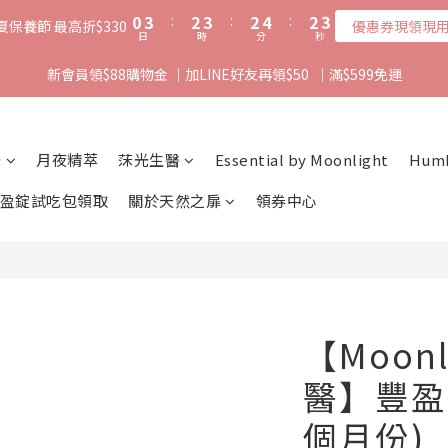
1
4
3
4
3
5
3
2
0
3
:
2
3
:
2
4
:
2
1
夏保養節 最高折$330
優惠券現領現
日
時
分
秒
2
1
2
1
3
1
0
1
0
1
0
2
0
新會員領$88購物金 ｜加LINE好友再領$50  ｜滿$599免運
0
0
1
0
光
月夜精萃
莯光生醫
Essential by Moonlight
Hum
盈錠試吃包領取
關於天然之扉
領券中心
【Moonl
醫】豐盈錠
個月份)