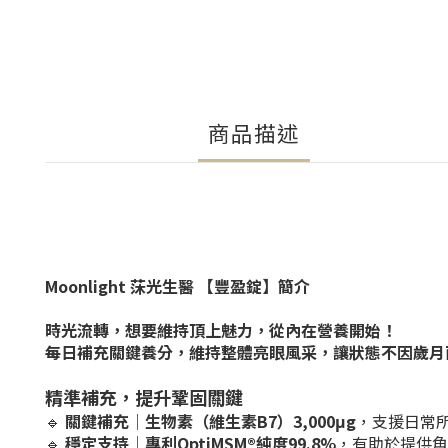
商品描述
Moonlight 莯光生醫 【豐盈錠】簡介
時光流轉，想要維持頂上魅力，從內在營養開始！
每日補充關鍵養分，維持整體亮眼風采，讓狀態不因歲月
精準補充，提升鞏固關鍵
🔹
關鍵補充
｜
生物素（維生素B7）3,000μg
，支援日常
🔹
穩定支持
｜
專利OptiMSM®純度99.8%
，有助於提供角