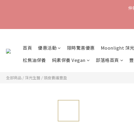
仲
首頁
優惠活動
限時驚喜優惠
Moonlight 莯
松焦油保養
純素保養 Vegan
部落格首頁
豐
全部商品
/
莯光生醫
/
頭皮養護豐盈