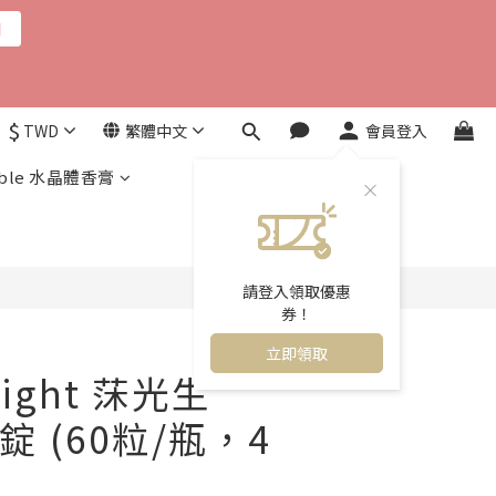
用
$
TWD
繁體中文
會員登入
立即購買
ble 水晶體香膏
請登入領取優惠
券！
立即領取
ight 莯光生
 (60粒/瓶，4