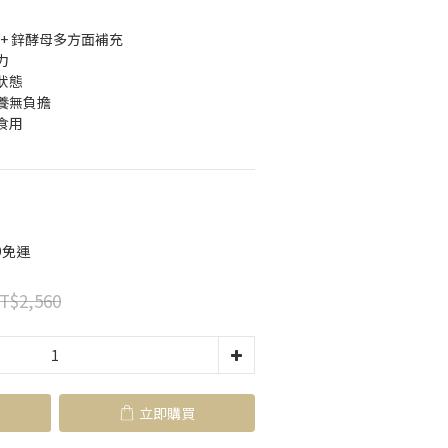
母 + 鋅酵母多方面補充
力
狀態
養無負擔
食用
9免運
T$2,560
立即購買