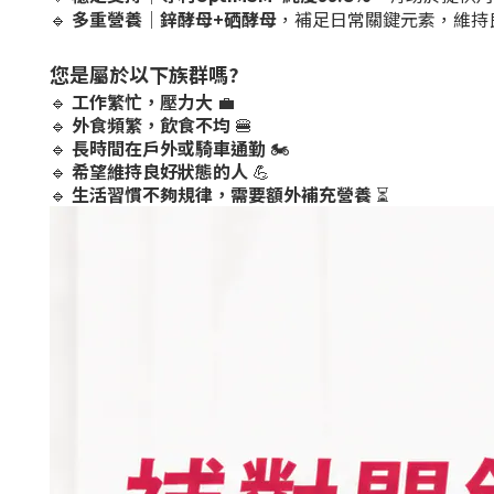
🔹
多重營養
｜
鋅酵母+硒酵母
，補足日常關鍵元素，維持
您是屬於以下族群嗎?
🔹
工作繁忙，壓力大
💼
🔹
外食頻繁，飲食不均
🍔
🔹
長時間在戶外或騎車通勤
🏍
🔹
希望維持良好狀態的人
💪
🔹
生活習慣不夠規律，需要額外補充營養
⏳