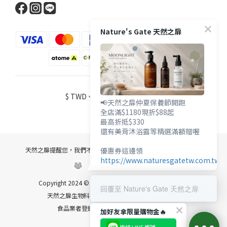
Nature's Gate 天然之扉
$
TWD
繁體中文
📢天然之扉仲夏保養節開跑
全店滿$1180現折$88起
最高折抵$330
還有美背沐浴露等精選滿額贈喔
優惠券這邊領
天然之扉提醒您，我們不會以電話或簡訊方式通知變更付款方式。
https://www.naturesgatetw.com.tw/
Copyright 2024 © 匯總實業有限公司 統編：30954622
回覆至 Nature's Gate 天然之扉
天然之扉生物科技股份有限公司 統編：27727574
食品業者登錄字號 A-130954622-00000-9
加好友拿限量購物金🔥
連結 LINE 帳號