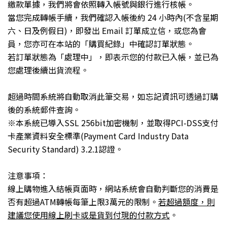
繳款單據，我們將會依照轉入帳號與銀行進行核帳。
當您完成轉帳手續，我們確認入帳後約 24 小時內(不含星期
六、日及例假日)，即發出 Email 訂單成立信，或您為會
員，您亦可在本站的「購買紀錄」中確認訂單狀態。
若訂單狀態為「處理中」，即表示您的付款已入帳，並已為
您處理後續出貨流程。
超過時間系統將自動取消此筆交易，如忘記資訊可透過訂購
後的系統郵件查詢。
※本系統已導入SSL 256bit加密機制，並取得PCI-DSS支付
卡產業資料安全標準(Payment Card Industry Data
Security Standard) 3.2.1認證。
注意事項：
線上購物進入結帳頁面時，網站系統會自動判斷您的消費是
否有超過
ATM
轉帳每筆上限
3
萬元的限制。
若超過額度，則
建議您使用線上刷卡或是貨到付現的付款方式
。