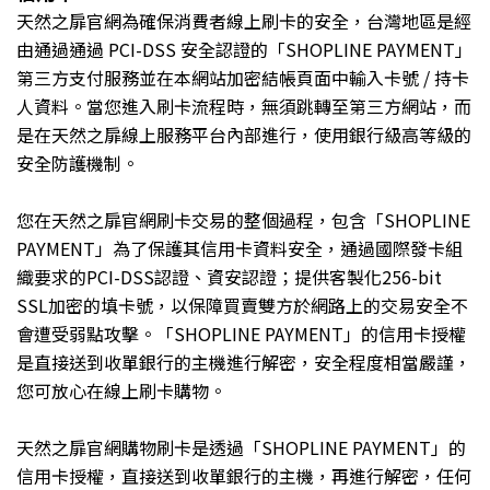
天然之扉官網為確保消費者線上刷卡的安全，台灣地區是經
由通過
通過 PCI-DSS 安全認證的
「SHOPLINE PAYMENT」
第三方支付服務並在本網站
加密結帳頁面中輸入卡號
/
持卡
人資料。當您進入刷卡流程時，無須跳轉至第三方網站，而
是在天然之扉線上服務平台內部進行，使用銀行級高等級的
安全防護機制。
您在天然之扉官網刷卡交易的整個過程，包含
「SHOPLINE
PAYMENT」
為了保護其信用卡資料安全，通過國際發卡組
織要求的
PCI-DSS
認證、資安認證；提供客製化
256-bit
SSL
加密的填卡號，以保障買賣雙方於網路上的交易安全不
會遭受弱點攻擊。
「SHOPLINE PAYMENT」
的信用卡授權
是直接送到收單銀行的主機進行解密，安全程度相當嚴謹，
您可放心在線上刷卡購物。
天然之扉官網購物刷卡是透過
「SHOPLINE PAYMENT」
的
信用卡授權，直接送到收單銀行的主機，再進行解密，任何