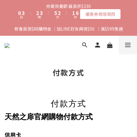
7
1
4
3
4
6
3
2
仲夏保養節 最高折$330
6
0
3
:
2
3
:
5
2
:
1
優惠券現領現用
日
時
分
秒
5
2
1
2
4
1
0
4
1
0
1
3
0
新會員領$88購物金 ｜加LINE好友再領$50  ｜滿$599免運
3
0
0
2
2
1
1
0
0
付款方式
付款方式
天然之扉官網購物付款方式
信用卡