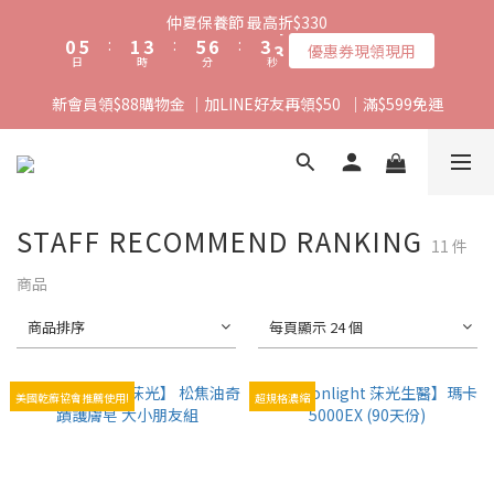
1
6
2
4
6
7
4
4
仲夏保養節 最高折$330
0
5
:
1
3
:
5
6
:
3
3
優惠券現領現用
日
時
分
秒
4
0
2
4
5
2
2
3
1
3
4
1
1
新會員領$88購物金 ｜加LINE好友再領$50  ｜滿$599免運
2
0
2
3
0
0
1
1
2
0
0
1
0
STAFF RECOMMEND RANKING
11 件
商品
商品排序
每頁顯示 24 個
美國乾癬協會推薦使用!
超規格濃縮