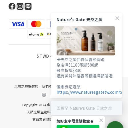
Nature's Gate 天然之扉
$
TWD
繁體中文
📢天然之扉仲夏保養節開跑
全店滿$1180現折$88起
最高折抵$330
還有美背沐浴露等精選滿額贈喔
優惠券這邊領
天然之扉提醒您，我們不會以電話或簡訊方式通知變更付款方式。
https://www.naturesgatetw.com.tw/
Copyright 2024 © 匯總實業有限公司 統編：30954622
回覆至 Nature's Gate 天然之扉
天然之扉生物科技股份有限公司 統編：27727574
食品業者登錄字號 A-130954622-00000-9
加好友拿限量購物金🔥