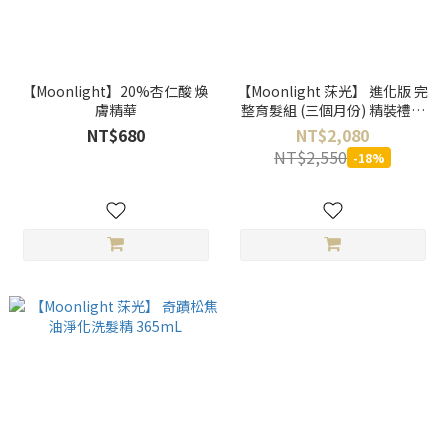
【Moonlight】20%杏仁酸 煥
【Moonlight 莯光】 進化版 完
膚精華
整育髮組 (三個月份) 精裝禮盒
組 贈50mL茶樹洗髮精
NT$680
NT$2,080
NT$2,550
-18%