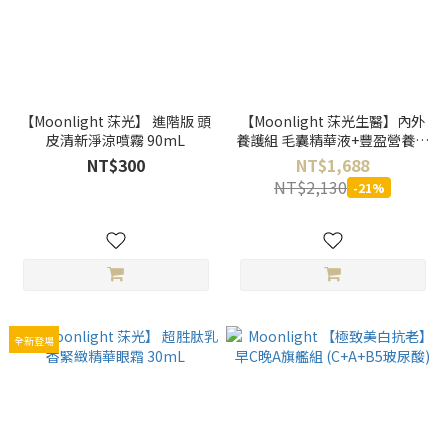
【Moonlight 莯光】 進階版 頭
【Moonlight 莯光生醫】內外
皮清新淨涼噴霧 90mL
養護組 毛囊精華液+豐盈營養補
充錠60天份
NT$300
NT$1,688
NT$2,130
-21%
全新登場