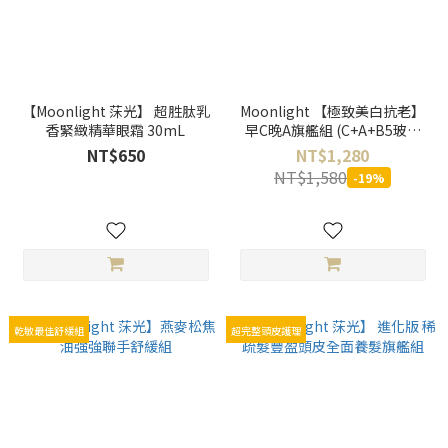
【Moonlight 莯光】 超胜肽乳
Moonlight 【極致美白抗老】
香緊緻精華眼霜 30mL
早C晚A旗艦組 (C+A+B5玻尿
酸)
NT$650
NT$1,280
NT$1,580
-19%
乾敏最佳舒緩組
超完整頭皮護理