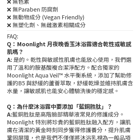
❌ 無色素
❌
無Paraben 防腐劑
❌ 無動物成分 (Vegan Friendly)
❌ 無塑化劑、無雌激素相關成分
FAQ:
Q：Moonlight 月夜晚香玉沐浴露適合乾性或敏感
肌嗎？
A:
是的。乾性與敏感性肌膚也能放心使用，我們選
用了溫和的胺基酸複合潔淨配方。配合獨家的
Moonlight Aqua Veil™ 水平衡系統，添加了幫助修
護的B5 與舒緩的蘆薈萃取，舒緩乾燥並維持肌膚含
水量，讓敏感肌也能安心體驗洗後的穩定感。
Q：為什麼沐浴露中要添加「藍銅胜肽」？
A:
藍銅胜肽是高階臉部精華液常見的修護成分。
Moonlight 特別將珍貴的藍銅胜肽融入配方，讓肌
膚在清潔的黃金時刻同步獲得修護養分，提升肌膚
鞏固屏障，也是我們不僅僅將沐浴乳視為一般品項