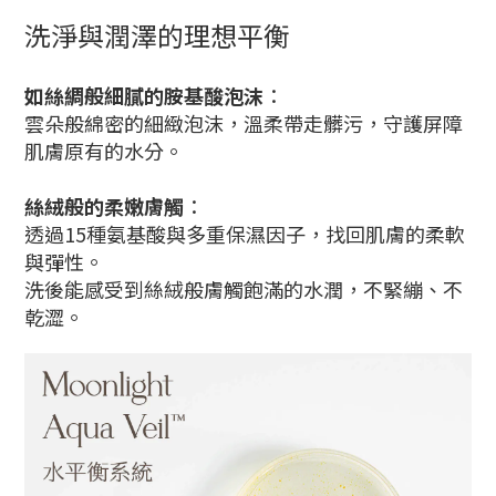
洗淨與潤澤的理想平衡
如絲綢般細膩的胺基酸泡沫
：
雲朵般綿密的細緻泡沫，溫柔帶走髒污，守護
屏障
肌膚原有的水分。
絲絨般的柔嫩膚觸
：
透過15種氨基酸與多重保濕因子，找回肌膚的柔軟
與彈性。
洗後能感受到
絲絨般
膚觸飽滿的水潤，不緊繃、不
乾澀。