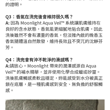
的證明。
Q3：香氣在洗完後會維持很久嗎？
A:
因為 Moonlight Aqua Veil™ 系統讓肌膚維持在
良好的含水狀態，香氣能更細膩地貼合肌膚，因此
洗後雖然不會有濃重的香氣，但淡雅內斂的晚香玉
香氣
隨體溫自然散發，維持長效且不突兀的沈靜芬
芳。
Q4：洗完會有沖不乾淨的滑感嗎？
A:
請放心。Moonlight 帶來的潤澤感源自 Aqua
Veil™ 的補水精華，並非使用化學合成蠟或矽靈。
洗後肌膚觸感柔軟且穩定，妳能感受到水分被真正
鎖在底層，是一種肌膚感到安全、無負擔的舒服觸
感。