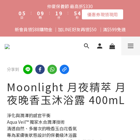
1
6
1
2
6
4
仲夏保養節 最高折$330
0
5
:
0
9
:
1
9
:
5
3
優惠券現領現用
日
時
分
秒
4
8
0
8
4
2
3
7
7
3
1
新會員領$88購物金 ｜加LINE好友再領$50  ｜滿$599免運
2
6
6
2
0
1
5
5
1
0
4
4
0
3
3
2
2
1
1
分享到
0
0
Moonlight 月夜精萃 月
夜晚香玉沐浴露 400mL
淨化與潤澤的感官平衡
Aqua Veil™ 獨家水合潤澤技術
清透自然、多層次的晚香玉白花香氣
專為潔膚後狀態設計的保養級沐浴露