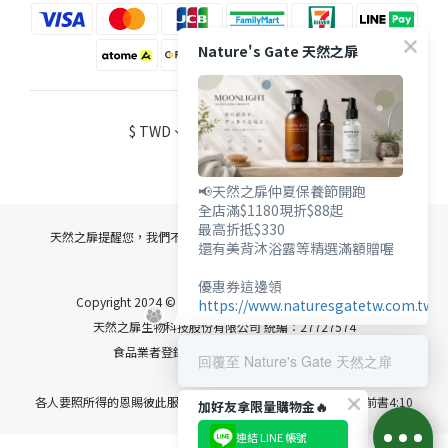
Nature's Gate 天然之扉
$
TWD
繁體中文
📢天然之扉仲夏保養節開跑
全店滿$1180現折$88起
最高折抵$330
天然之扉提醒您，我們不會以電話或簡訊方式通知變更付款方式。
還有美背沐浴露等精選滿額贈喔
優惠券這邊領
Copyright 2024 © 匯總實業有限公司 統編：30954622
https://www.naturesgatetw.com.tw/
天然之扉生物科技股份有限公司 統編：27727574
食品業者登錄字號 A-130954622-00000-9
回覆至 Nature's Gate 天然之扉
各人要照所得的恩賜彼此服事， 作神百般恩賜的好管家。 彼得前書4:10
加好友拿限量購物金🔥
連結 LINE 帳號