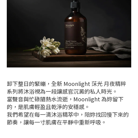
卸下整日的緊繃，全新 Moonlight 莯光 月夜精粹
系列將沐浴視為一段讓感官沉澱的私人時光。
當聲音與忙碌隨熱水流逝，Moonlight 為妳留下
的，是肌膚輕盈且乾淨的安穩感。
我們希望在每一滴沐浴精萃中，陪妳找回慢下來的
節奏，讓每一寸肌膚在平靜中重新呼吸。