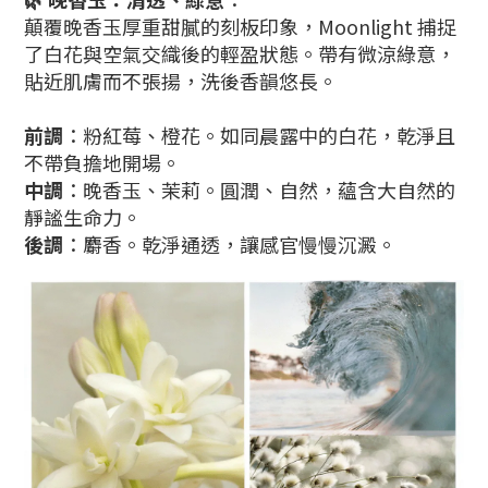
顛覆晚香玉厚重甜膩的刻板印象，Moonlight 捕捉
了白花與空氣交織後的輕盈狀態。帶有微涼綠意，
貼近肌膚而不張揚，洗後香韻悠長。
前調
：粉紅莓、橙花。如同晨露中的白花，乾淨且
不帶負擔地開場。
中調
：晚香玉、茉莉。圓潤、自然，蘊含大自然的
靜謐生命力。
後調
：麝香。乾淨通透，讓感官慢慢沉澱。