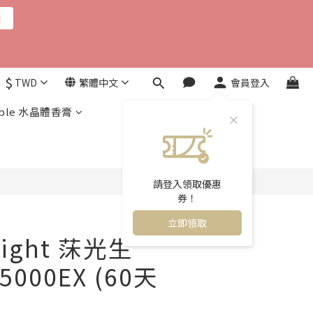
用
$
TWD
繁體中文
會員登入
立即購買
ble 水晶體香膏
請登入領取優惠
券！
立即領取
ight 莯光生
000EX (60天