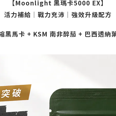
【Moonlight 黑瑪卡5000 EX】
活力補給｜戰力充沛
｜
強效升級配方
縮黑馬卡 + KSM 南非醉茄 + 巴西透納葉