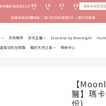
1
6
2
1
6
8
6
8
0
5
:
1
0
:
5
7
:
5
7
夏保養節 最高折$330
優惠券現領現
日
時
分
秒
4
0
4
6
4
6
3
3
5
3
5
新會員領$88購物金 ｜加LINE好友再領$50  ｜滿$599免運
2
2
4
2
4
1
1
3
1
3
0
0
2
0
2
1
1
光
月夜精萃
莯光生醫
Essential by Moonlight
Hum
0
0
盈錠試吃包領取
關於天然之扉
領券中心
【Moonl
醫】瑪卡5
份)