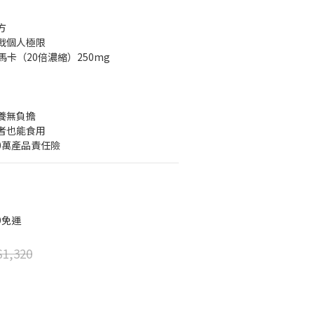
方
戰個人極限
魯黑馬卡（20倍濃縮）250mg
養無負擔
者也能食用
00萬產品責任險
9免運
1,320