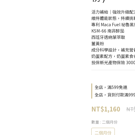
活力補給｜強效升級配
維持體能狀態，持續挑
專利 Maca Fuel 祕
KSM-66 南非醉茄
西班牙透納葉萃取
薑黃粉
成分科學設計，補充營
奶蛋素配方，奶蛋素食
投保新光產物保險 30
全店，滿599免運
全店，貨到付款滿99
NT$1,160
NT$
數量
: 二個月份
二個月份