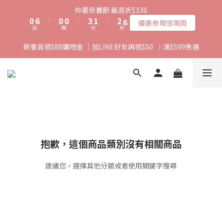
1
7
1
1
4
2
3
7
仲夏保養節 最高折$330
0
6
:
0
0
:
3
1
:
2
6
優惠券現領現用
日
時
分
秒
5
2
0
1
5
4
1
0
4
新會員領$88購物金 ｜加LINE好友再領$50  ｜滿$599免運
3
0
3
2
2
1
1
0
0
抱歉，這個商品類別沒有相關商品
建議您，選擇其他分類或者使用關鍵字搜尋