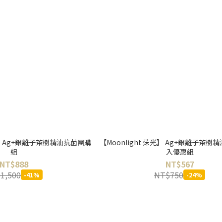
莯光】 Ag+銀離子茶樹精油抗菌團購
【Moonlight 莯光】 Ag+銀離子茶樹
組
入優惠組
NT$888
NT$567
1,500
NT$750
-41%
-24%