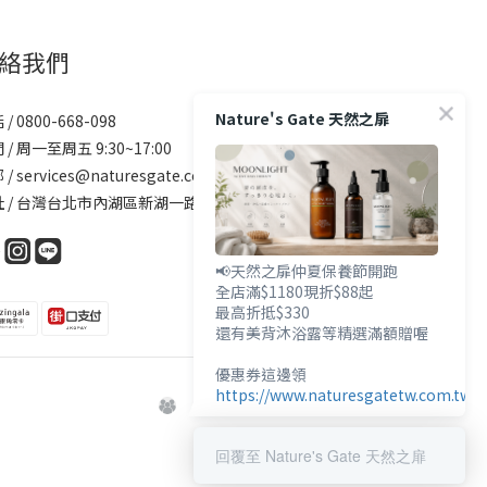
絡我們
Nature's Gate 天然之扉
/ 0800-668-098
 / 周一至周五 9:30~17:00
/ services@naturesgate.com.tw
 / 台灣台北市內湖區新湖一路73號2樓
📢天然之扉仲夏保養節開跑
全店滿$1180現折$88起
最高折抵$330
還有美背沐浴露等精選滿額贈喔
優惠券這邊領
https://www.naturesgatetw.com.tw/
回覆至 Nature's Gate 天然之扉