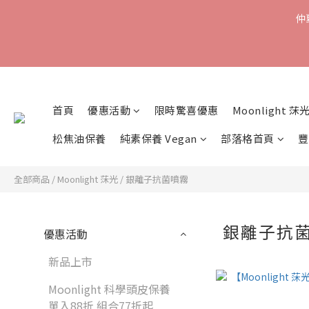
仲
首頁
優惠活動
限時驚喜優惠
Moonlight 莯
松焦油保養
純素保養 Vegan
部落格首頁
豐
全部商品
/
Moonlight 莯光
/
銀離子抗菌噴霧
銀離子抗
優惠活動
新品上市
Moonlight 科學頭皮保養
單入88折 組合77折起