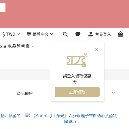
用
$
TWD
繁體中文
會員登入
ble 水晶體香膏
請登入領取優惠
券！
立即領取
商品排序
每頁顯示 24 個