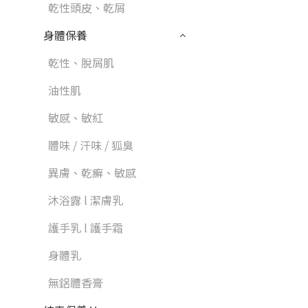
乾性頭皮、乾屑
身體保養
乾性、脫屑肌
油性肌
敏感、敏紅
體味 / 汗味 / 狐臭
異膚、乾癬、敏感
沐浴露 l 潔膚乳
護手乳 l 護手霜
身體乳
無鋁體香膏