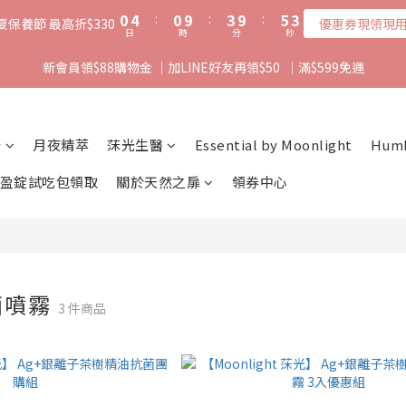
1
5
1
4
6
3
0
4
:
0
9
:
3
9
:
5
2
夏保養節 最高折$330
優惠券現領現
日
時
分
秒
3
8
2
8
4
1
2
7
1
7
3
0
新會員領$88購物金 ｜加LINE好友再領$50  ｜滿$599免運
1
6
0
6
2
0
5
5
1
4
4
0
3
3
光
月夜精萃
莯光生醫
Essential by Moonlight
Hum
2
2
1
1
盈錠試吃包領取
關於天然之扉
領券中心
0
0
菌噴霧
3 件商品