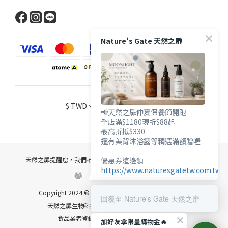
Nature's Gate 天然之扉
$
TWD
繁體中文
📢天然之扉仲夏保養節開跑
全店滿$1180現折$88起
最高折抵$330
還有美背沐浴露等精選滿額贈喔
優惠券這邊領
天然之扉提醒您，我們不會以電話或簡訊方式通知變更付款方式。
https://www.naturesgatetw.com.tw/
Copyright 2024 © 匯總實業有限公司 統編：30954622
回覆至 Nature's Gate 天然之扉
天然之扉生物科技股份有限公司 統編：27727574
食品業者登錄字號 A-130954622-00000-9
加好友拿限量購物金🔥