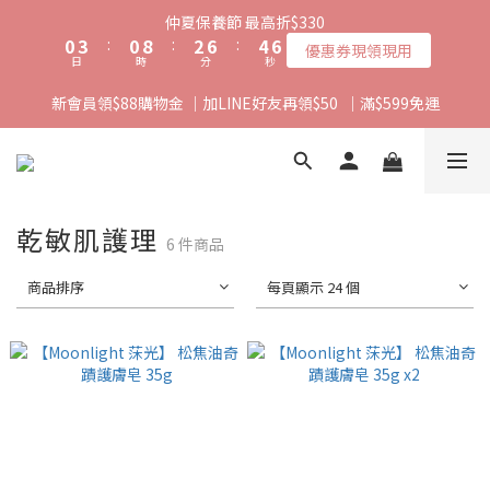
1
4
1
9
3
7
5
6
仲夏保養節 最高折$330
0
3
:
0
8
:
2
6
:
4
5
優惠券現領現用
日
時
分
秒
2
7
1
5
3
4
1
6
0
4
2
3
新會員領$88購物金 ｜加LINE好友再領$50  ｜滿$599免運
0
5
3
1
2
4
2
0
1
3
1
0
2
0
1
乾敏肌護理
0
6 件商品
商品排序
每頁顯示 24 個