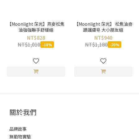
【Moonlight 莯光】燕麥松焦
【Moonlight 莯光】 松焦油奇
油強強聯手舒緩組
蹟護膚皂 大小朋友組
NT$828
NT$940
NT$1,010
NT$1,180
-18%
-20%
關於我們
品牌故事
無動物實驗