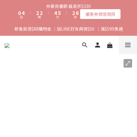
1
5
3
3
5
6
3
5
仲夏保養節 最高折$330
0
4
:
2
2
:
4
5
:
2
4
優惠券現領現用
日
時
分
秒
3
1
1
3
4
1
3
2
0
0
2
3
0
2
新會員領$88購物金 ｜加LINE好友再領$50  ｜滿$599免運
1
1
2
1
0
0
1
0
0