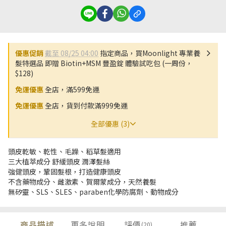
優惠促銷
截至 08/25 04:00
指定商品，買Moonlight 專業養
髮特選品 即贈 Biotin+MSM 豐盈錠 體驗試吃包 (一周份，
$128)
免運優惠
全店，滿599免運
免運優惠
全店，貨到付款滿999免運
全部優惠 (3)
頭皮乾敏、乾性、毛躁、稻草髮適用
三大植萃成分 舒緩頭皮 潤澤髮絲
強健頭皮，鞏固髮根，打造健康頭皮
不含藥物成分、雌激素、賀爾蒙成分，天然養髮
無矽靈、SLS、SLES、paraben化學防腐劑、動物成分
商品描述
更多說明
評價
推薦
(20)