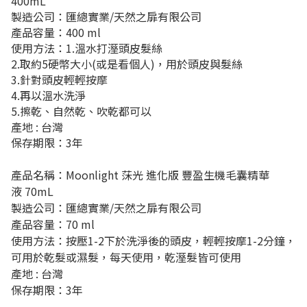
400mL
製造公司：匯總實業/天然之扉有限公司
產品容量：400 ml
使用方法：1.溫水打溼頭皮髮絲
2.取約5硬幣大小(或是看個人)，用於頭皮與髮絲
3.針對頭皮輕輕按摩
4.再以溫水洗淨
5.擦乾、自然乾、吹乾都可以
產地 : 台灣
保存期限：3年
產品名稱：
Moonlight
莯光
進化版
豐盈生機毛囊精華
液
70mL
製造公司：匯總實業
/
天然之扉有限公司
產品容量：
70 ml
使用方法：按壓
1-2
下於洗淨後的頭皮，輕輕按摩
1-2
分鐘，
可用於乾髮或濕髮，每天使用，乾溼髮皆可使用
產地
:
台灣
保存期限：
3
年