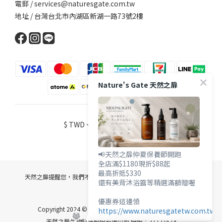
電郵 / services@naturesgate.com.tw
地址 / 台灣台北市內湖區新湖一路73號2樓
Nature's Gate 天然之扉
$
TWD
繁體中文
📢天然之扉仲夏保養節開跑
全店滿$1180現折$88起
最高折抵$330
天然之扉提醒您，我們不會以電話或簡訊方式通知變更付款方式。
還有美背沐浴露等精選滿額贈喔
優惠券這邊領
Copyright 2024 © 匯總實業有限公司 統編：30954622
https://www.naturesgatetw.com.tw/
天然之扉生物科技股份有限公司 統編：27727574