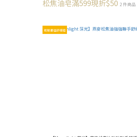
松焦油皂滿599現折$50
2 件商品
乾敏最佳舒緩組