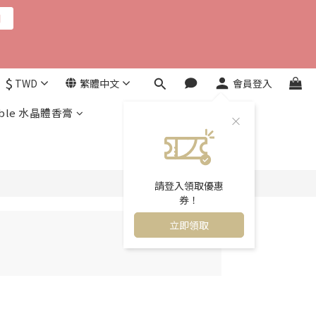
用
$
TWD
繁體中文
會員登入
ble 水晶體香膏
請登入領取優惠
券！
立即領取