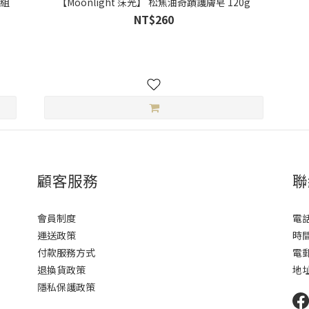
緩組
【Moonlight 莯光】 松焦油奇蹟護膚皂 120g
NT$260
顧客服務
聯
會員制度
電話 
運送政策
時間
付款服務方式
電郵 
退換貨政策
地址
隱私保護政策