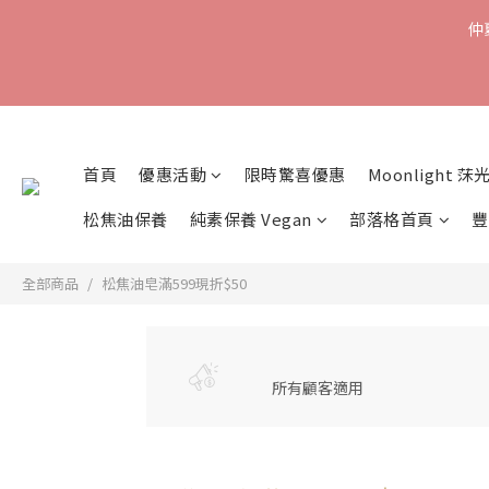
仲
首頁
優惠活動
限時驚喜優惠
Moonlight 莯
松焦油保養
純素保養 Vegan
部落格首頁
豐
全部商品
松焦油皂滿599現折$50
所有顧客適用