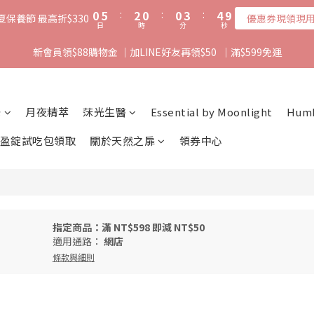
1
6
3
1
1
4
5
0
5
:
2
0
:
0
3
:
4
9
夏保養節 最高折$330
優惠券現領現
日
時
分
秒
4
1
2
3
8
3
0
1
2
7
新會員領$88購物金 ｜加LINE好友再領$50  ｜滿$599免運
2
0
1
6
1
0
5
0
4
3
光
月夜精萃
莯光生醫
Essential by Moonlight
Hum
2
1
盈錠試吃包領取
關於天然之扉
領券中心
0
指定商品：滿 NT$598 即減 NT$50
適用通路：
網店
條款與細則