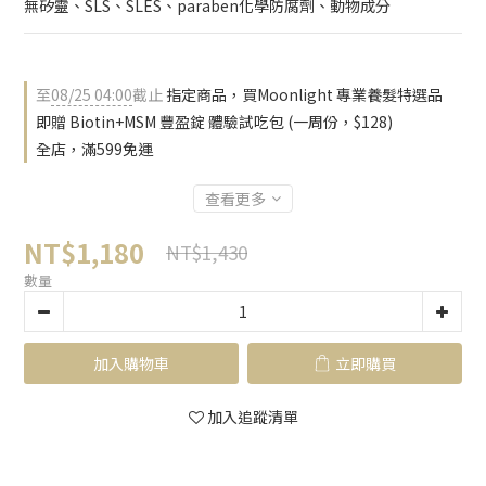
無矽靈、SLS、SLES、paraben化學防腐劑、動物成分
至
08/25 04:00
截止
指定商品，買Moonlight 專業養髮特選品
即贈 Biotin+MSM 豐盈錠 體驗試吃包 (一周份，$128)
全店，滿599免運
查看更多
NT$1,180
NT$1,430
數量
加入購物車
立即購買
加入追蹤清單