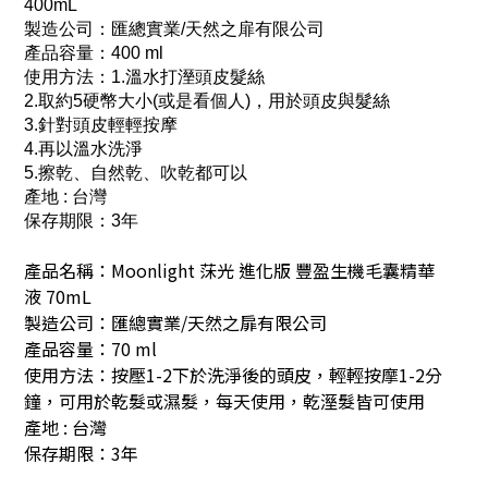
400mL
製造公司：匯總實業/天然之扉有限公司
產品容量：400 ml
使用方法：1.溫水打溼頭皮髮絲
2.取約5硬幣大小(或是看個人)，用於頭皮與髮絲
3.針對頭皮輕輕按摩
4.再以溫水洗淨
5.擦乾、自然乾、吹乾都可以
產地 : 台灣
保存期限：3年
產品名稱：
Moonlight
莯光
進化版
豐盈生機毛囊精華
液
70mL
製造公司：匯總實業
/
天然之扉有限公司
產品容量：
70 ml
使用方法：按壓
1-2
下於洗淨後的頭皮，輕輕按摩
1-2
分
鐘，可用於乾髮或濕髮，每天使用，乾溼髮皆可使用
產地
:
台灣
保存期限：
3
年