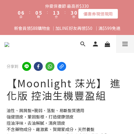
1
7
1
6
2
4
3
仲夏保養節 最高折$330
0
6
:
0
5
:
1
3
:
2
9
優惠券現領現用
日
時
分
秒
5
4
0
2
1
8
4
3
1
0
7
新會員領$88購物金 ｜加LINE好友再領$50  ｜滿$599免運
3
2
0
6
2
1
5
1
0
4
0
3
2
1
分享到
0
【Moonlight 莯光】 進
化版 控油生機豐盈組
油性、屑屑髮+脆弱、落髮、易斷髮質適用
強健頭皮，鞏固髮根，打造健康頭皮
控油淨味，去油解膩，清爽頭皮
不含藥物成分、雌激素、賀爾蒙成分，天然養髮