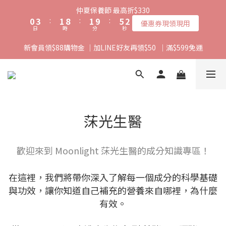
1
4
2
9
2
6
3
仲夏保養節 最高折$330
0
3
:
1
8
:
1
9
:
5
2
優惠券現領現用
日
時
分
秒
2
0
7
0
8
4
1
1
6
7
3
0
新會員領$88購物金 ｜加LINE好友再領$50  ｜滿$599免運
0
5
6
2
4
5
1
3
4
0
2
3
1
2
0
1
莯光生醫
0
歡迎來到 Moonlight 莯光生醫的成分知識專區！
在這裡，我們將帶你深入了解每一個成分的科學基礎
與功效，讓你知道自己補充的營養來自哪裡，為什麼
有效。