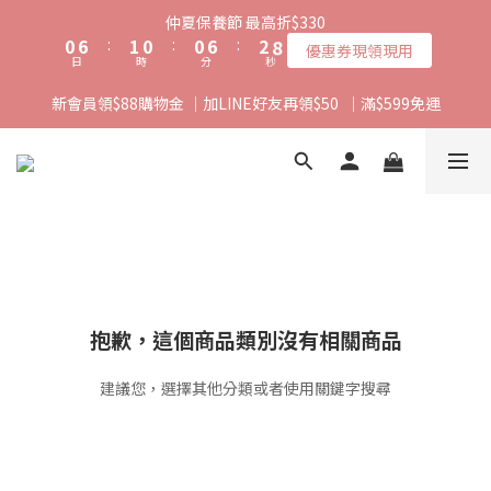
1
7
2
1
1
7
3
9
仲夏保養節 最高折$330
0
6
:
1
0
:
0
6
:
2
8
優惠券現領現用
日
時
分
秒
5
0
5
1
7
4
4
0
6
新會員領$88購物金 ｜加LINE好友再領$50  ｜滿$599免運
3
3
5
2
2
4
1
1
3
0
0
2
1
0
抱歉，這個商品類別沒有相關商品
建議您，選擇其他分類或者使用關鍵字搜尋