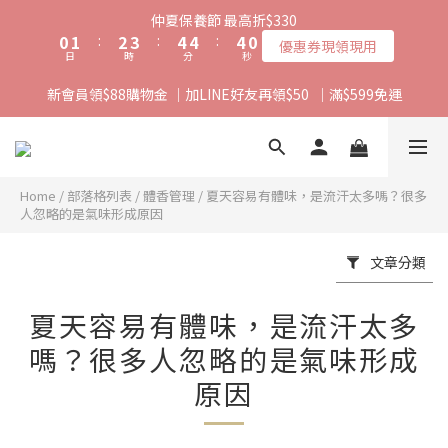
1
2
3
4
5
5
4
仲夏保養節 最高折$330
0
1
:
2
3
:
4
4
:
3
9
優惠券現領現用
日
時
分
秒
0
1
2
3
3
2
8
0
1
2
2
1
7
新會員領$88購物金 ｜加LINE好友再領$50  ｜滿$599免運
0
1
1
0
6
0
0
5
4
3
2
Home
/
部落格列表
/
體香管理
/
夏天容易有體味，是流汗太多嗎？很多
人忽略的是氣味形成原因
1
0
文章分類
夏天容易有體味，是流汗太多
嗎？很多人忽略的是氣味形成
原因