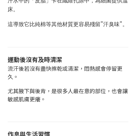
汗水中的「皮脂」卡在纖維孔隙中，為細菌提供溫
床。
"
"
這導致它比純棉等其他材質更容易殘留
汗臭味
。
運動後沒有及時清潔
流汗後若沒有盡快擦乾或清潔，悶熱感會停留更
久。
尤其腋下與後背，是很多人最在意的部位，也會讓
敏感肌膚更癢。
作息與生活習慣