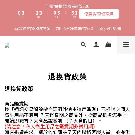
2
1
4
3
4
1
6
6
仲夏保養節 最高折$330
1
0
3
:
2
3
:
0
5
:
5
優惠券現領現用
0
日
時
分
秒
2
1
2
4
4
1
0
1
3
3
新會員領$88購物金 ｜加LINE好友再領$50  ｜滿$599免運
0
0
2
2
1
1
0
0
退換貨政策
退換貨政策
商品鑑賞期
按「通訊交易解除權合理例外情事適用準則」
已拆封之個人
衛生用品不適用 7 天鑑賞期之商品外，從商品抵達您手上
開始即擁有７天商品鑑賞期 （７天含假日）。
(請注意！私人衛生用品之鑑賞期非試用期)
如有退貨需求，請於收到商品７天內聯絡客服人員，並提供