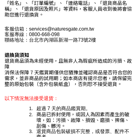
「姓名」、「訂單編號」、「連絡電話」、「退貨商品名
稱」、「退貨原因及照片」等資料，客服人員收到後將會協
助您進行退換貨。
客服信箱：services@naturesgate.com.tw
客服專線：0800-668-098
聯絡地址：台北市內湖區新湖一路73號2樓
退換貨須知
退貨商品須為未經使用，且無非人為瑕疵所造成的污損、故
障
消保法保障 7 天鑑賞期僅供您猶豫並確認商品是否符合您的
需求，並非商品的試用期；如本商店有提示您者，請保留完
整的原始包裝（含外包裝紙盒），否則恕不接受退貨。
以下情況無法接受退貨：
超過 7 天的商品鑑賞期。
商品已拆封使用，或因人為因素而產生的破
壞，如：污損、故障、損毀、磨損、擦傷、
刮傷、髒污。
退貨商品包裝破損不完整，或發票、配件不
齊者。