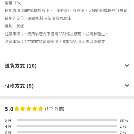
容量: 70g
使用方法: 隨時塗抹於腋下、手肘內側、膝蓋後、大腿內側或是任何需要
使用的部位，肌膚乾燥時使用效果最佳
產地：美國
注意事項：1.使用後若有不適請即刻停止使用，並請教醫生。
注意事項：2.存放時請遠離高溫，置於室內陰涼處以免變質
送貨方式 (10)
付款方式 (9)
5.0
(113 評價)
5 分
98 %
4 分
2 %
3 分
0 %