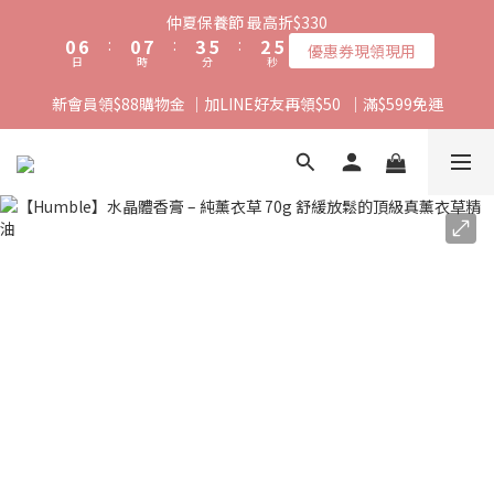
5
1
7
1
8
4
6
3
仲夏保養節 最高折$330
4
0
6
:
0
7
:
3
5
:
2
優惠券現領現用
日
時
分
秒
3
5
6
2
4
1
2
4
5
1
3
0
新會員領$88購物金 ｜加LINE好友再領$50  ｜滿$599免運
1
3
4
0
2
0
2
3
1
1
2
0
0
1
0