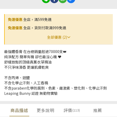
免運優惠
全店，滿599免運
免運優惠
全店，貨到付款滿999免運
全部優惠 (2)
最強體香膏 在台總銷量超過70000支👑
純淨配方 簡單有機 卻也最沒心機 ❤️
舒緩放鬆的頂級真薰衣草精油
不只淨味清香 更讓肌膚乾爽
不含丙烯、鋁鹽
不含化學止汗劑、人工香精
不含paraben化學防腐劑、色素、雌激素、塑化劑、化學止汗劑
Leaping Bunny 認證 無動物實驗
商品描述
更多說明
評價
推薦
(113)