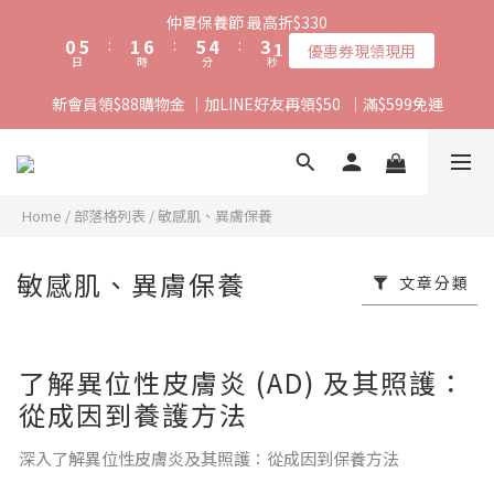
1
6
2
7
6
5
4
2
仲夏保養節 最高折$330
0
5
:
1
6
:
5
4
:
3
1
優惠券現領現用
日
時
分
秒
4
0
5
4
3
2
0
3
4
3
2
1
新會員領$88購物金 ｜加LINE好友再領$50  ｜滿$599免運
2
3
2
1
0
1
2
1
0
0
1
0
0
Home
/
部落格列表
/
敏感肌、異膚保養
敏感肌、異膚保養
文章分類
了解異位性皮膚炎 (AD) 及其照護：
從成因到養護方法
深入了解異位性皮膚炎及其照護：從成因到保養方法