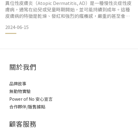
異位性皮膚炎（Atopic Dermatitis, AD）是一種慢性炎症性皮
膚病，通常在幼兒或兒童時期開始，並可能持續到成年。這種
皮膚病的特徵是乾燥、發紅和強烈的瘙癢感，嚴重的甚至會伴
隨皮膚破裂和滲液。異位性皮膚炎的發生與遺傳、環境和免疫
2024-06-15
系統失調有關。天然之扉將與您深入探討異位性皮膚炎的成
因，並介紹有效的異膚保養和照護方法。
異位性皮膚炎的成因
關於我們
異位性皮膚炎的成因複雜多樣，一般來說，包括以下幾個方
面：
品牌故事
無動物實驗
Power of No 安心宣言
遺傳
合作夥伴/販售據點
研究顯示，異位性皮
顧客服務